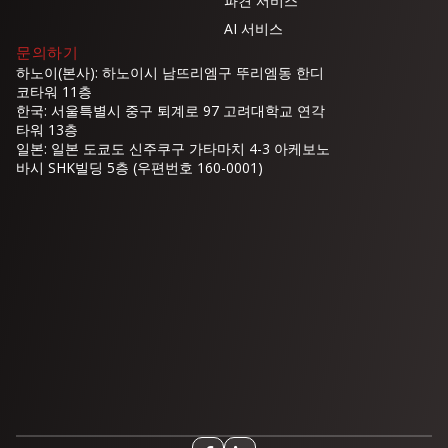
파견 서비스
AI 서비스
문의하기
하노이(본사): 하노이시 남뜨리엠구 뚜리엠동 한디
코타워 11층
한국: 서울특별시 중구 퇴계로 97 고려대학교 연각
타워 13층
일본: 일본 도쿄도 신주쿠구 가타마치 4-3 아케보노
바시 SHK빌딩 5층 (우편번호 160-0001)