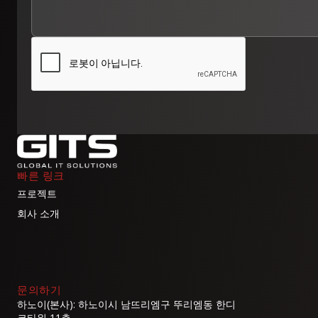
빠른 링크
프로젝트
회사 소개
문의하기
하노이(본사): 하노이시 남뜨리엠구 뚜리엠동 한디
코타워 11층