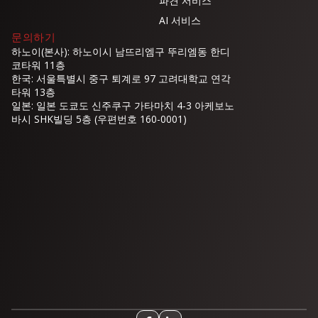
파견 서비스
AI 서비스
문의하기
하노이(본사): 하노이시 남뜨리엠구 뚜리엠동 한디
코타워 11층
한국: 서울특별시 중구 퇴계로 97 고려대학교 연각
타워 13층
일본: 일본 도쿄도 신주쿠구 가타마치 4-3 아케보노
바시 SHK빌딩 5층 (우편번호 160-0001)