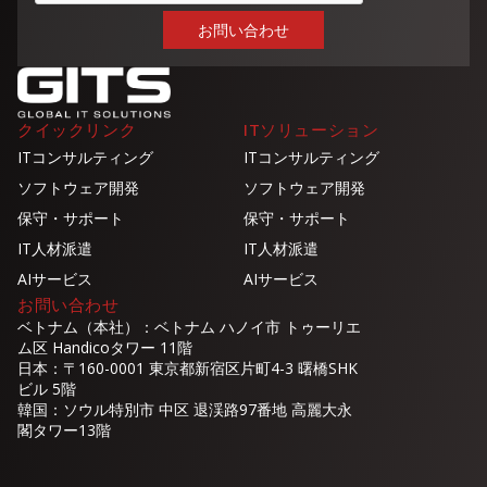
クイックリンク
ITソリューション
ITコンサルティング
ITコンサルティング
ソフトウェア開発
ソフトウェア開発
保守・サポート
保守・サポート
IT人材派遣
IT人材派遣
AIサービス
AIサービス
お問い合わせ
ベトナム（本社）：ベトナム ハノイ市 トゥーリエ
ム区 Handicoタワー 11階
日本：〒160-0001 東京都新宿区片町4-3 曙橋SHK
ビル 5階
韓国：ソウル特別市 中区 退渓路97番地 高麗大永
閣タワー13階