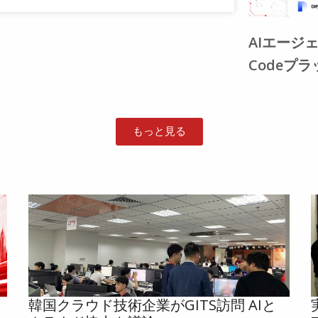
AIエージェ
Codeプ
7月 29, 2026
コ
もっと見る
韓国クラウド技術企業がGITS訪問 AIと