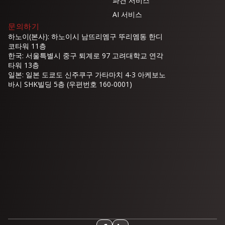
파견 서비스
AI 서비스
문의하기
하노이(본사): 하노이시 남뜨리엠구 뚜리엠동 한디
코타워 11층
한국: 서울특별시 중구 퇴계로 97 고려대학교 연각
타워 13층
일본: 일본 도쿄도 신주쿠구 가타마치 4-3 아케보노
바시 SHK빌딩 5층 (우편번호 160-0001)