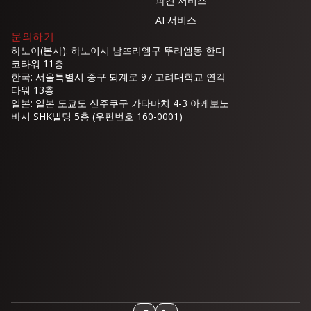
파견 서비스
AI 서비스
문의하기
하노이(본사): 하노이시 남뜨리엠구 뚜리엠동 한디
코타워 11층
한국: 서울특별시 중구 퇴계로 97 고려대학교 연각
타워 13층
일본: 일본 도쿄도 신주쿠구 가타마치 4-3 아케보노
바시 SHK빌딩 5층 (우편번호 160-0001)