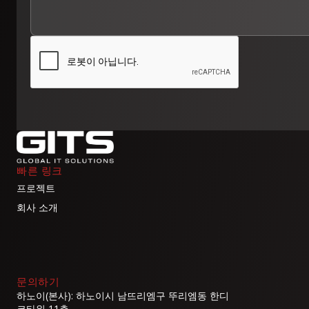
빠른 링크
프로젝트
회사 소개
문의하기
하노이(본사): 하노이시 남뜨리엠구 뚜리엠동 한디
코타워 11층