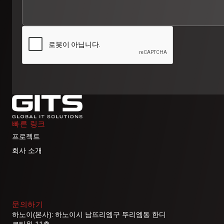
빠른 링크
프로젝트
회사 소개
문의하기
하노이(본사): 하노이시 남뜨리엠구 뚜리엠동 한디
코타워 11층