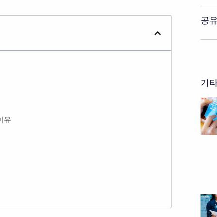
공유
기타
 이유