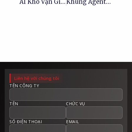
AI Kho Vận Giúp Doanh Nghiệp Giảm 30% Chi Phí Vận Hành Kho Như Thế Nào?
Khung Agentic AI: Chiến Lược Cốt Lõi Cho Mở Rộng AI Doanh Nghiệp
Liên hệ với chúng tôi
TÊN CÔNG TY
TÊN
CHỨC VỤ
SỐ ĐIỆN THOẠI
EMAIL