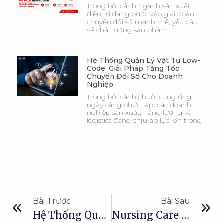
Trong bối cảnh ngành sản xuất
điện tử đang bước vào giai đoạn
chuyển đổi số mạnh mẽ, yêu cầu
về chất lượng sản phẩm
Hệ Thống Quản Lý Vật Tư Low-
Code: Giải Pháp Tăng Tốc
Chuyển Đổi Số Cho Doanh
Nghiệp
Trong bối cảnh chuỗi cung ứng
ngày càng phức tạp, các doanh
nghiệp sản xuất, năng lượng và
logistics đang chịu áp lực lớn trong
Bài Trước
Bài Sau
Hệ Thống Quản Lý Sản Xuất Tùy Chỉnh Cho Nhà Máy Thông Minh
Nursing Care Plus Home: Giải Pháp Giám Sát Sức Khỏe Thông Minh Tại Nhà