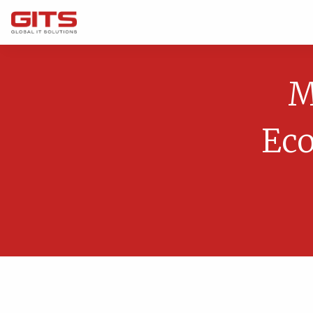
M
Eco