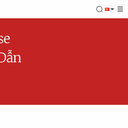
se
 Dẫn