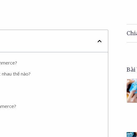
Chia
ommerce?
Bài
nhau thế nào?
mmerce?