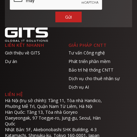
LIÊN KẾT NHANH
GIẢI PHÁP CNTT
Giới thiệu về GITS
Tư vấn Công nghệ
Dự án
Phát triển phần mềm
Bảo trì hệ thống CNTT
Dịch vụ cho thuê nhân sự
Dịch vụ AI
LIÊN HỆ
Hà Nội (trụ sở chính): Tầng 11, Tòa nhà Handico,
Phường Mễ Trì, Quận Nam Từ Liêm, Hà Nội
Hàn Quốc: Tầng 13, Tòa nhà Goryeo
Daeyeongak, 97 Toegye-ro, Jung-gu, Seoul, Hàn
Quốc
Nhật Bản: 5F, Akebonobashi SHK Building, 4-3
Katamachi, Shinjuku-ku, Tokyo 160-0001, Japan