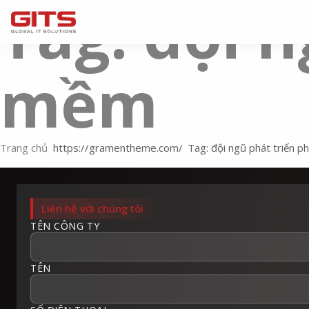
Tag: đội 
mềm
Trang chủ
Tag: đội ngũ phát triển 
Liên hệ với chúng tôi
TÊN CÔNG TY
TÊN