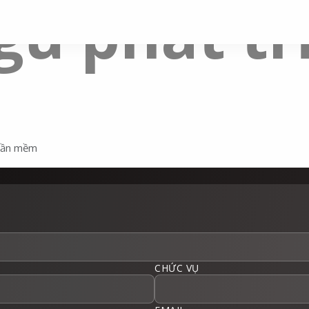
ngũ phát t
phần mềm
CHỨC VỤ