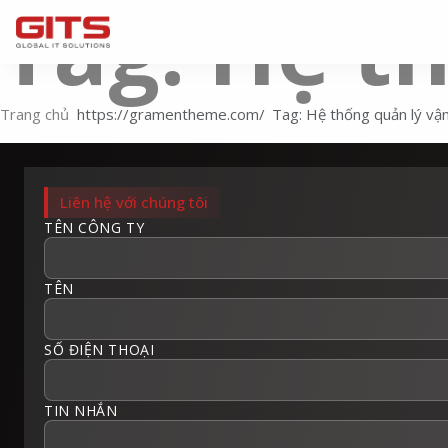
Tag: Hệ t
Trang chủ
Tag: Hệ thống quản lý vận
Liên hệ với chúng tôi
TÊN CÔNG TY
TÊN
SỐ ĐIỆN THOẠI
TIN NHẮN