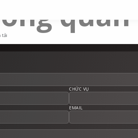
hống quản 
 tải
CHỨC VỤ
EMAIL