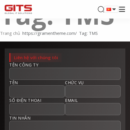
Tag: TMS
Trang chủ
Tag: TMS
Liên hệ với chúng tôi
TÊN CÔNG TY
TÊN
CHỨC VỤ
SỐ ĐIỆN THOẠI
EMAIL
TIN NHẮN