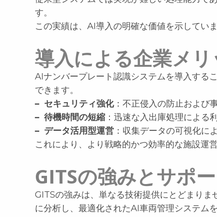
す。
この実績は、AI導入の明確な価値を示してい
導入による企業メリ
AIナンバープレート認識システムを導入する
できます。
– セキュリティ強化
：不正侵入の防止および
– 待機時間の短縮
：迅速な入出庫処理による
– データ活用型運営
：収集データの可視化に
これにより、より戦略的かつ効率的な施設運
GITSの強みとサポ
GITSの強みは、単なる技術提供にとどまり
に分析し、最適化されたAI車両管理システム