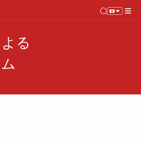
による
テム