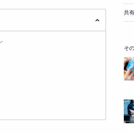
共
ン
そ