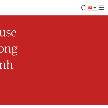
use
ong
ành