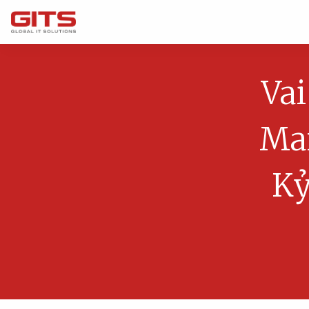
Va
Ma
Kỷ