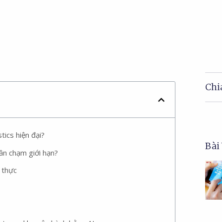
Chia
ics hiện đại?
Bài
ần chạm giới hạn?
n thực