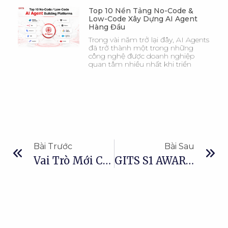
Top 10 Nền Tảng No-Code &
Low-Code Xây Dựng AI Agent
Hàng Đầu
Trong vài năm trở lại đây, AI Agents
đã trở thành một trong những
công nghệ được doanh nghiệp
quan tâm nhiều nhất khi triển
Bài Trước
Bài Sau
Vai Trò Mới Của Warehouse Management System Trong Kỷ Nguyên Kho Vận Hành Bằng AI
GITS S1 AWARD & RECOGNITION 2026: KEEP MOVING FORWARD