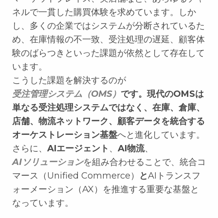
ネルで一貫した購買体験を求めています。しか
し、多くの企業ではシステムが分断されているた
め、在庫情報の不一致、受注処理の遅延、顧客体
験のばらつきといった課題が依然として存在して
います。
こうした課題を解決するのが
受注管理システム（OMS）
です。現代のOMSは
単なる受注処理システムではなく、在庫、倉庫、
店舗、物流ネットワーク、顧客データを統合する
オーケストレーション基盤
へと進化しています。
さらに、
AIエージェント
、
AI物流
、
AIソリューション
を組み合わせることで、統合コ
マース（Unified Commerce）
と
AIトランスフ
ォーメーション（AX）を推進する重要な基盤と
なっています。